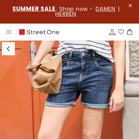
SUMMER SALE
: Shop now -
DAMEN
|
HERREN