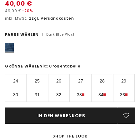
40,00
€
49,99
€
-20%
inkl. MwSt.
zzgl. Versandkosten
FARBE WÄHLEN
|
Dark Blue Wash
GRÖSSE WÄHLEN
Größentabelle
|
24
25
26
27
28
29
30
31
32
33
34
36
IN DEN WARENKORB
SHOP THE LOOK