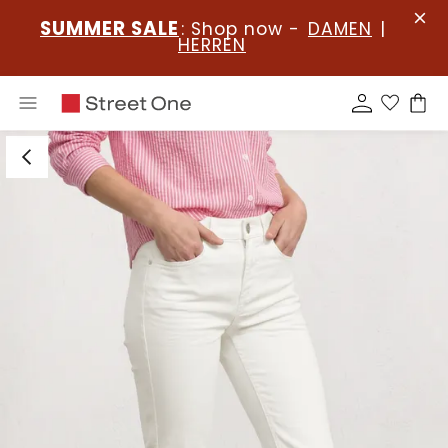
SUMMER SALE
: Shop now -
DAMEN
|
HERREN