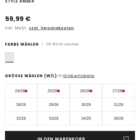
-
STYLE AMBER
59,99
€
inkl. MwSt.
zzgl. Versandkosten
FARBE WÄHLEN
|
Off White washed
GRÖSSE WÄHLEN
(W/L)
Größentabelle
|
24/28
25/28
26/28
27/28
28/28
29/28
30/28
31/28
32/28
33/28
34/28
36/28
IN DEN WARENKORB