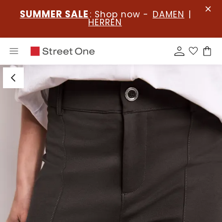
SUMMER SALE
: Shop now -
DAMEN
|
HERREN