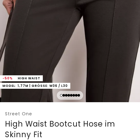
-50%
HIGH WAIST
MODEL: 1,77M | GRÖSSE: W36 / L30
Street One
High Waist Bootcut Hose im
Skinny Fit