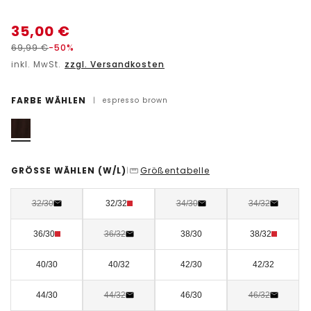
35,00
€
69,99
€
-50%
inkl. MwSt.
zzgl. Versandkosten
FARBE WÄHLEN
|
espresso brown
GRÖSSE WÄHLEN
(W/L)
Größentabelle
|
32/30
32/32
34/30
34/32
36/30
36/32
38/30
38/32
40/30
40/32
42/30
42/32
44/30
44/32
46/30
46/32