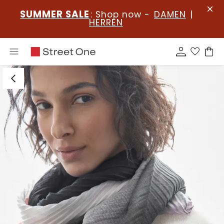
SUMMER SALE
: Shop now -
DAMEN
|
HERREN