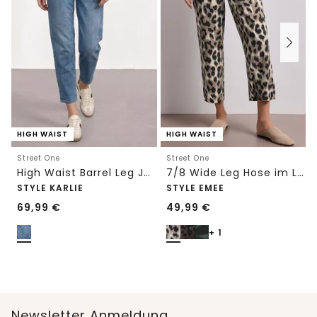
HIGH WAIST
HIGH WAIST
Street One
Street One
High Waist Barrel Leg Jeans im Loose Fit
7/8 Wide Leg Hose im Loose Fit mit Print
STYLE KARLIE
STYLE EMEE
69,99
€
49,99
€
+ 1
Newsletter Anmeldung