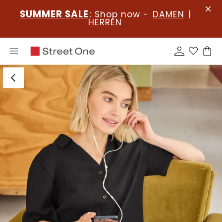
SUMMER SALE
: Shop now -
DAMEN
|
HERREN