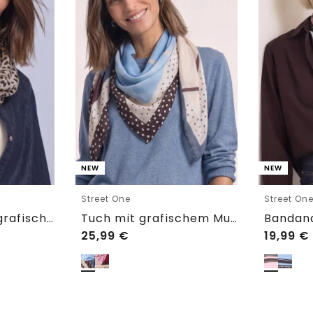
NEW
NEW
Street One
Street On
Loop-Schal mit grafischem Muster
Tuch mit grafischem Muster
25,99
€
19,99
€