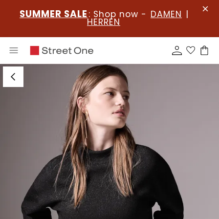
SUMMER SALE
: Shop now -
DAMEN
|
HERREN