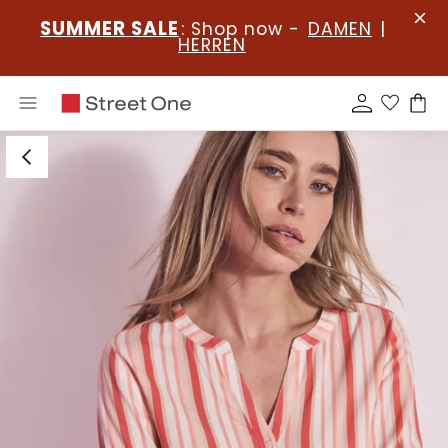
SUMMER SALE
: Shop now -
DAMEN
|
HERREN