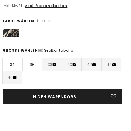
inkl. MwSt.
zzgl. Versandkosten
FARBE WÄHLEN
|
Black
GRÖSSE WÄHLEN
Größentabelle
|
34
36
38
40
42
44
46
IN DEN WARENKORB