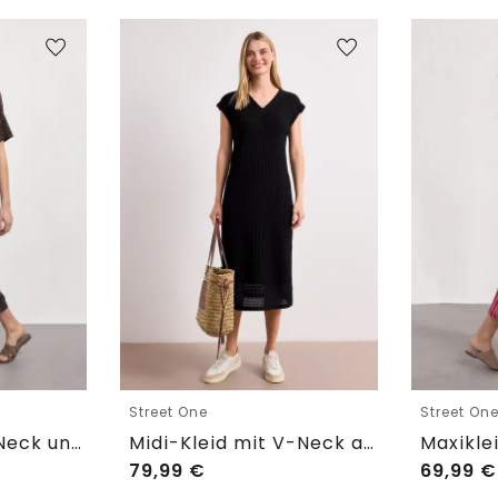
Street One
Street On
Midikleid mit V-Neck und Leo-Print
Midi-Kleid mit V-Neck aus Spitze
79,99
€
69,99
€