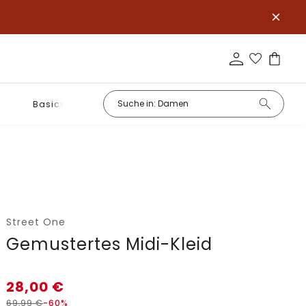
Basics
Street One
Gemustertes Midi-Kleid
28,00
€
69,99
€
-60%