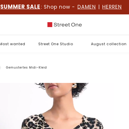
SUMMER SALE
: Shop now -
DAMEN
|
HERREN
Most wanted
Street One Studio
August collection
Gemustertes Midi-Kleid