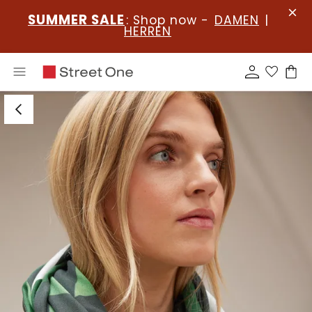
SUMMER SALE
: Shop now -
DAMEN
|
HERREN