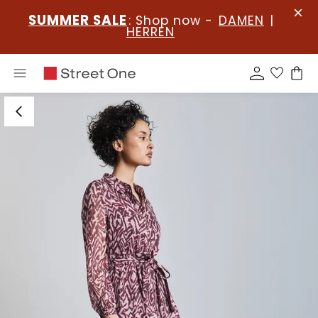
SUMMER SALE
: Shop now -
DAMEN
|
HERREN