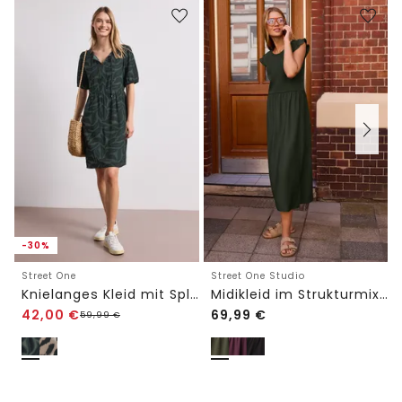
-30%
Street One
Street One Studio
Knielanges Kleid mit Split Neck und Print
Midikleid im Strukturmix mit Rundhals
42,00
€
69,99
€
59,99
€