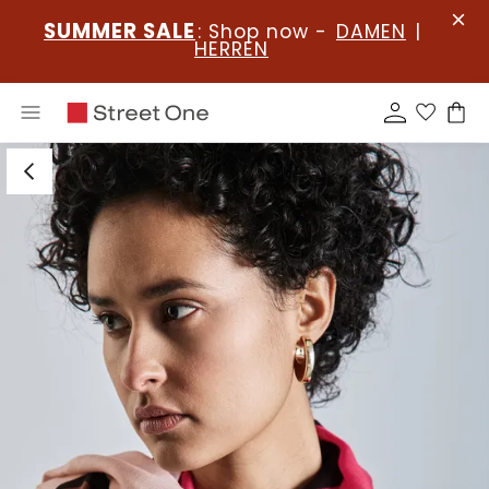
SUMMER SALE
: Shop now -
DAMEN
|
HERREN