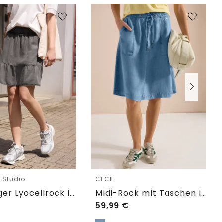
e Studio
CECIL
Knielanger Lyocellrock im Washed-Look
Midi-Rock mit Taschen in Denim-Optik
59,99
€