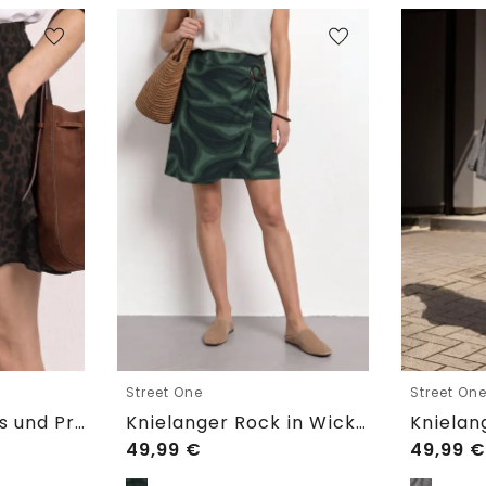
Street One
Street On
Skort mit Volants und Print
Knielanger Rock in Wickeloptik
49,99
€
49,99
€