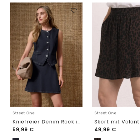
Street One
Street One
Kniefreier Denim Rock in Wickeloptik
59,99
€
49,99
€