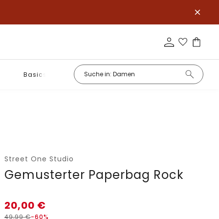
Basics
Street One Studio
Gemusterter Paperbag Rock
20,00
€
49,99
€
-60%