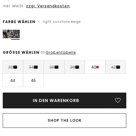
inkl. MwSt.
zzgl. Versandkosten
FARBE WÄHLEN
|
light sunstone beige
GRÖSSE WÄHLEN
Größentabelle
|
32
34
36
38
40
42
44
46
IN DEN WARENKORB
SHOP THE LOOK