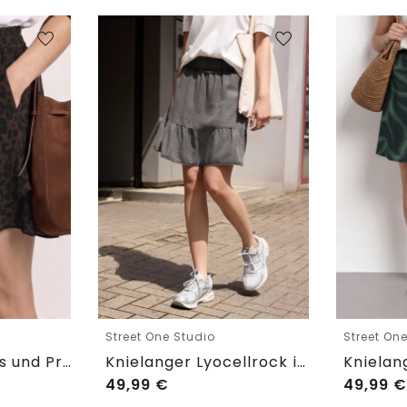
Street One Studio
Street On
Skort mit Volants und Print
Knielanger Lyocellrock im Washed-Look
49,99
€
49,99
€