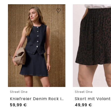
Street One
Street One
Kniefreier Denim Rock in Wickeloptik
59,99
€
49,99
€