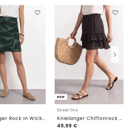
NEW
e
Street One
Knielanger Rock in Wickeloptik
Knielanger Chiffonrock mit Print
49,99
€