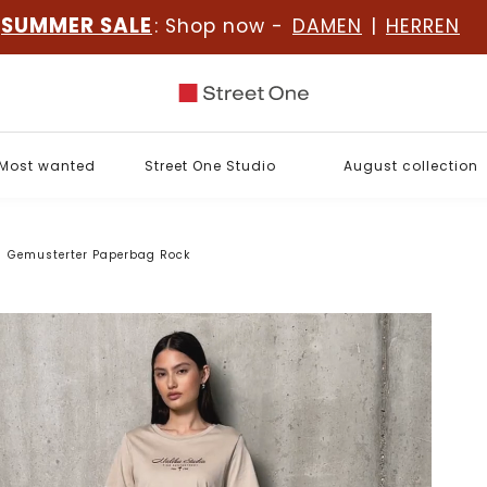
SUMMER SALE
: Shop now -
DAMEN
|
HERREN
Most wanted
Street One Studio
August collection
Gemusterter Paperbag Rock