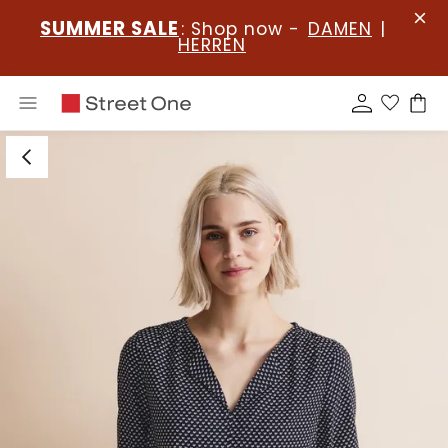
SUMMER SALE
: Shop now -
DAMEN
|
HERREN