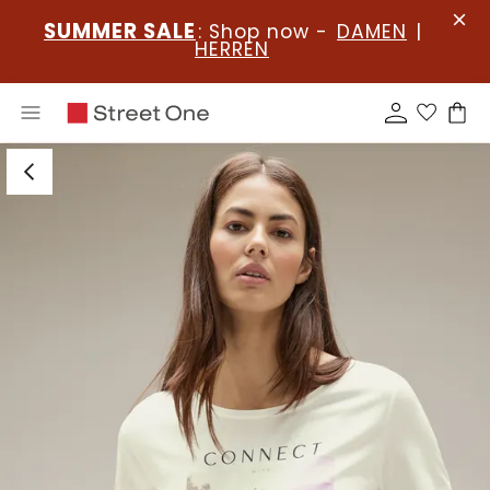
SUMMER SALE
: Shop now -
DAMEN
|
HERREN