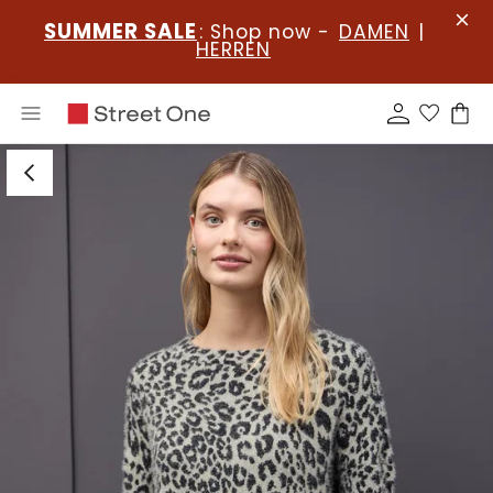
SUMMER SALE
: Shop now -
DAMEN
|
HERREN