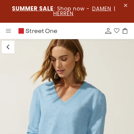
SUMMER SALE
: Shop now -
DAMEN
|
HERREN