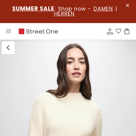
SUMMER SALE
: Shop now -
DAMEN
|
HERREN