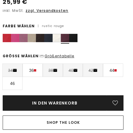
25,99
€
inkl. MwSt.
zzgl. Versandkosten
FARBE WÄHLEN
|
rustic rouge
GRÖSSE WÄHLEN
Größentabelle
|
34
36
38
40
42
44
46
IN DEN WARENKORB
SHOP THE LOOK