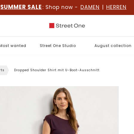
SUMMER SALE
: Shop now -
DAMEN
|
HERREN
Most wanted
Street One Studio
August collection
rts
Dropped Shoulder Shirt mit U-Boot-Ausschnitt