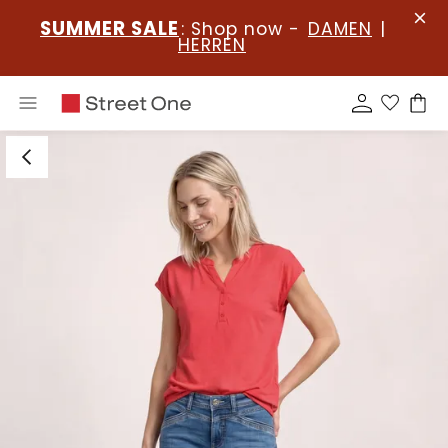
SUMMER SALE
: Shop now -
DAMEN
|
HERREN