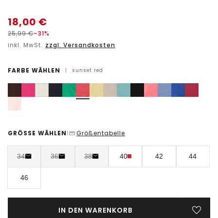
18,00
€
25,99
€
-31%
inkl. MwSt.
zzgl. Versandkosten
FARBE WÄHLEN
|
sunset red
GRÖSSE WÄHLEN
Größentabelle
|
34
36
38
40
42
44
46
IN DEN WARENKORB