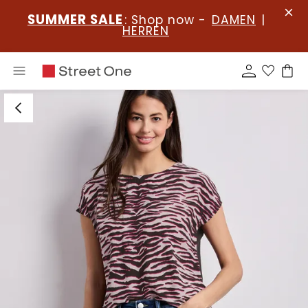
SUMMER SALE
: Shop now -
DAMEN
|
HERREN