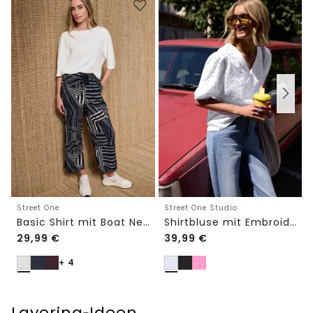
Street One
Street One Studio
Basic Shirt mit Boat Neck und Elastikbund
Shirtbluse mit Embroidery-Front
29,99
€
39,99
€
+ 4
Layering‑Ideen