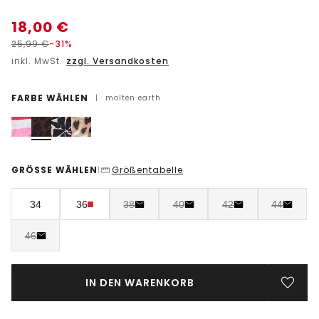
18,00
€
25,99
€
-31%
inkl. MwSt.
zzgl. Versandkosten
FARBE WÄHLEN
|
molten earth
GRÖSSE WÄHLEN
Größentabelle
|
34
36
38
40
42
44
46
IN DEN WARENKORB