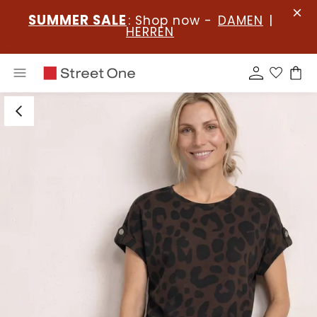
SUMMER SALE
: Shop now -
DAMEN
|
HERREN