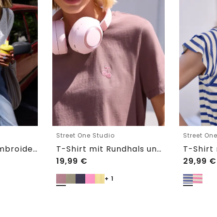
Street One Studio
Street On
Shirtbluse mit Embroidery-Front
T-Shirt mit Rundhals und Embroidery-Detail
19,99
€
29,99
€
+ 1