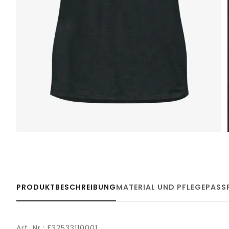
PRODUKTBESCHREIBUNG
MATERIAL UND PFLEGE
PASS
Art. Nr.: F32533110001