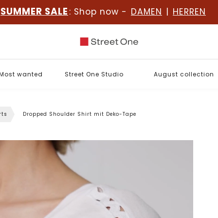
SUMMER SALE
: Shop now -
DAMEN
|
HERREN
Most wanted
Street One Studio
August collection
rts
Dropped Shoulder Shirt mit Deko-Tape