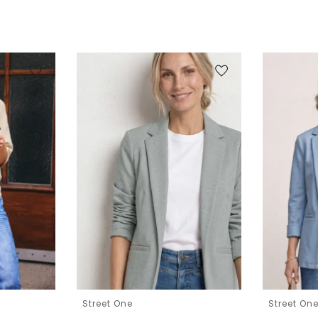
Street One
Street On