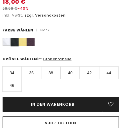
18,00
€
29,99
€
-40%
inkl. MwSt.
zzgl. Versandkosten
FARBE WÄHLEN
|
Black
GRÖSSE WÄHLEN
Größentabelle
|
34
36
38
40
42
44
46
IN DEN WARENKORB
SHOP THE LOOK