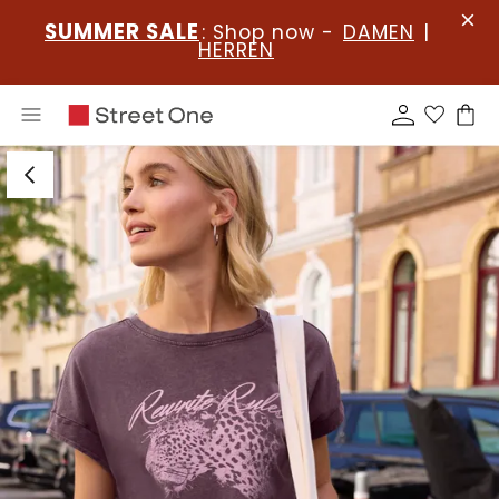
SUMMER SALE
: Shop now -
DAMEN
|
HERREN