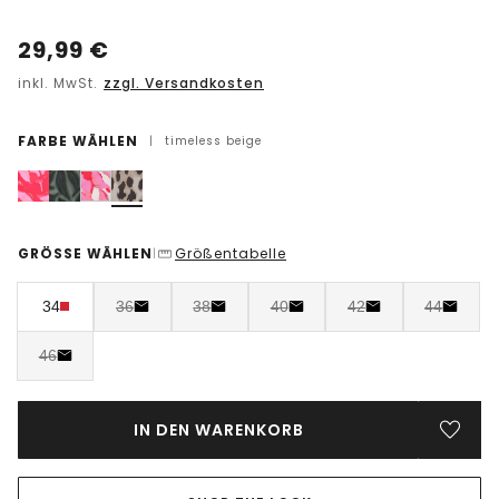
29,99
€
inkl. MwSt.
zzgl. Versandkosten
FARBE WÄHLEN
|
timeless beige
GRÖSSE WÄHLEN
Größentabelle
|
34
36
38
40
42
44
46
IN DEN WARENKORB