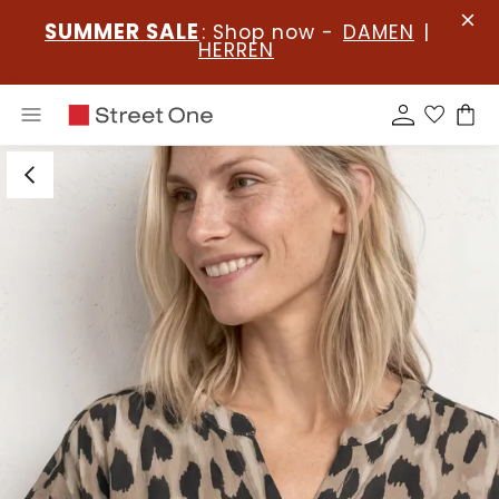
SUMMER SALE
: Shop now -
DAMEN
|
HERREN