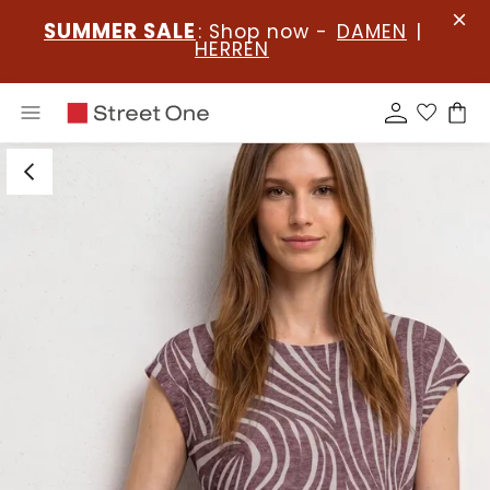
SUMMER SALE
: Shop now -
DAMEN
|
HERREN