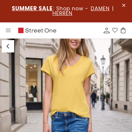
SUMMER SALE
: Shop now -
DAMEN
|
HERREN