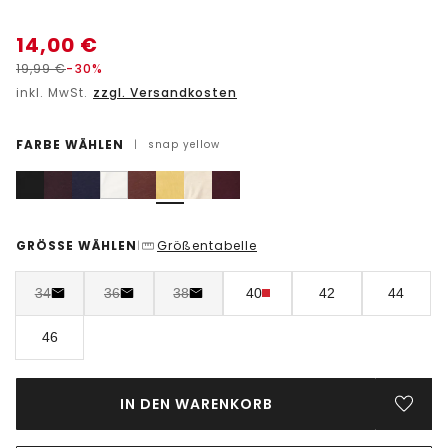
14,00
€
19,99
€
-30%
inkl. MwSt.
zzgl. Versandkosten
FARBE WÄHLEN
|
snap yellow
GRÖSSE WÄHLEN
Größentabelle
|
34
36
38
40
42
44
46
IN DEN WARENKORB