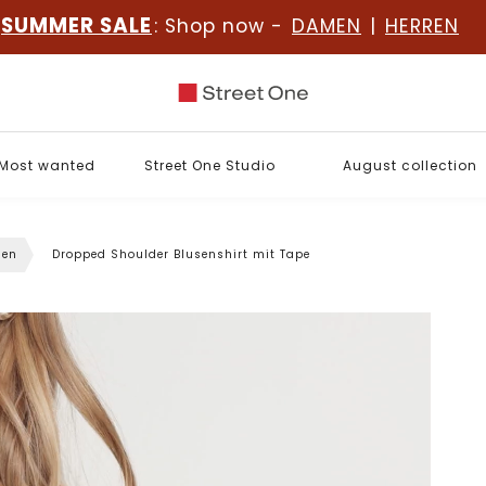
SUMMER SALE
: Shop now -
DAMEN
|
HERREN
Most wanted
Street One Studio
August collection
sen
Dropped Shoulder Blusenshirt mit Tape