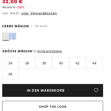
32,00
€
45,99
€
-30%
inkl. MwSt.
zzgl. Versandkosten
FARBE WÄHLEN
|
off white
GRÖSSE WÄHLEN
Größentabelle
|
34
36
38
40
42
44
46
IN DEN WARENKORB
SHOP THE LOOK