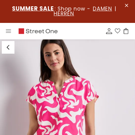
SUMMER SALE
: Shop now -
DAMEN
|
HERREN