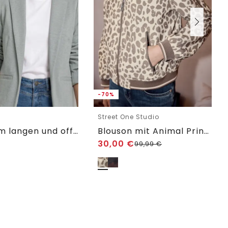
-70%
e
Street One Studio
Blazer im langen und offenen Schnitt
Blouson mit Animal Print und Zipper
30,00
€
99,99
€