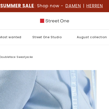
SUMMER SALE
: Shop now -
DAMEN
|
HERREN
Most wanted
Street One Studio
August collection
Doubleface Sweatjacke