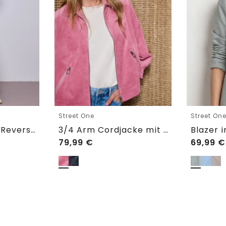
Street One
Street On
Basic Blazer mit Reverskragen
3/4 Arm Cordjacke mit Hemdkragen
79,99
€
69,99
€