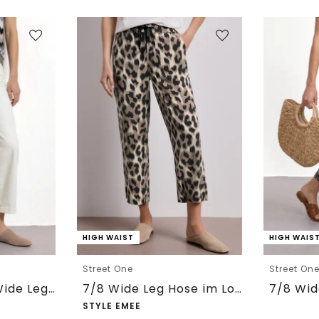
HIGH WAIST
HIGH WAIS
Street One
Street On
7/8 High Waist Wide Leg Jeans im Loose Fit
7/8 Wide Leg Hose im Loose Fit mit Print
STYLE EMEE