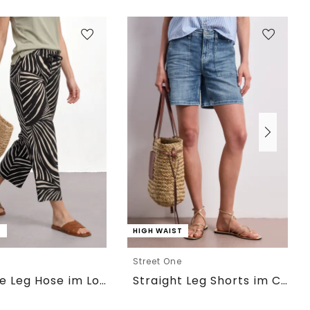
T
HIGH WAIST
e
Street One
7/8 Wide Leg Hose im Loose Fit
Straight Leg Shorts im Casual Fit