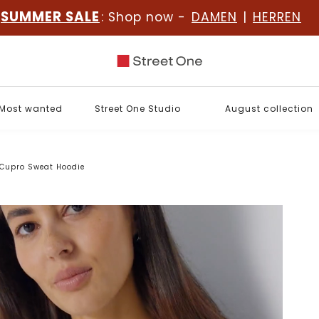
SUMMER SALE
: Shop now -
DAMEN
|
HERREN
Most wanted
Street One Studio
August collection
Cupro Sweat Hoodie