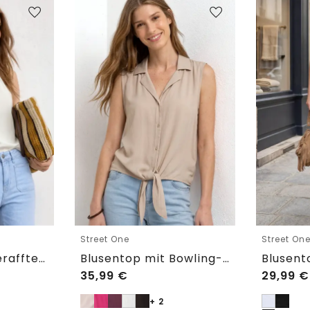
Street One
Street On
Blusentop mit gerafftem Rundhals
Blusentop mit Bowling-Kragen und Knoten
35,99
€
29,99
€
+ 2