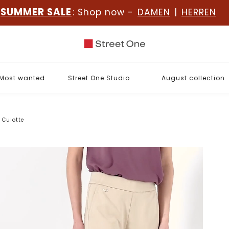
SUMMER SALE
: Shop now -
DAMEN
|
HERREN
Most wanted
Street One Studio
August collection
Culotte