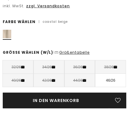
inkl. MwSt.
zzgl. Versandkosten
FARBE WÄHLEN
|
coastal beige
GRÖSSE WÄHLEN
(W/L)
Größentabelle
|
32/26
34/26
36/26
38/26
40/26
42/26
44/26
46/26
IN DEN WARENKORB