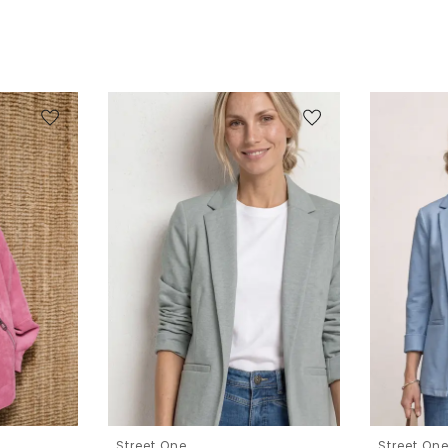
Street One
Street On