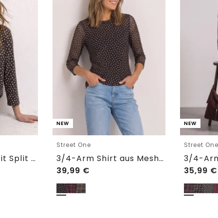
NEW
NEW
Street One
Street On
3/4-Arm Shirt mit Split Neck und Print
3/4-Arm Shirt aus Mesh mit Print
39,99
€
35,99
€