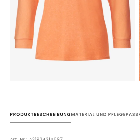
PRODUKTBESCHREIBUNG
MATERIAL UND PFLEGE
PASS
Art. Nr.: A31924314697