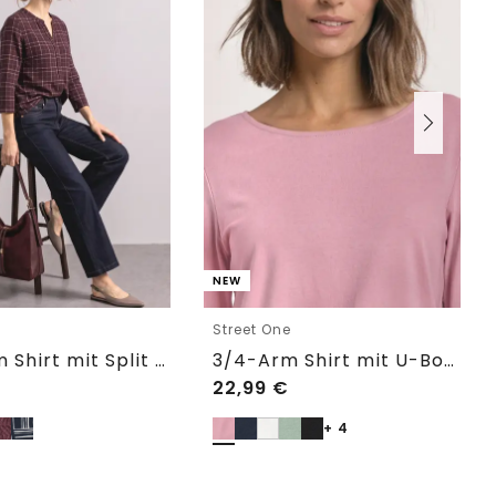
NEW
e
Street One
3/4-Arm Shirt mit Split Neck und Print
3/4-Arm Shirt mit U-Boot-Ausschnitt
22,99
€
+ 4