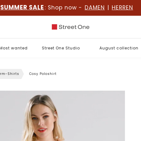
SUMMER SALE
: Shop now -
DAMEN
|
HERREN
Most wanted
Street One Studio
August collection
rm-Shirts
Cosy Poloshirt