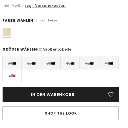
inkl. MwSt.
zzgl. Versandkosten
FARBE WÄHLEN
|
soft beige
GRÖSSE WÄHLEN
Größentabelle
|
34
36
38
40
42
44
46
IN DEN WARENKORB
SHOP THE LOOK