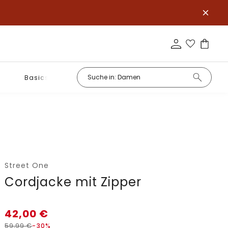
Basics
Street One
Cordjacke mit Zipper
42,00
€
59,99
€
-30%