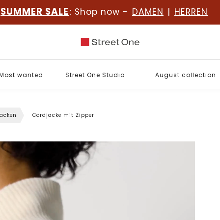
SUMMER SALE
: Shop now -
DAMEN
|
HERREN
Most wanted
Street One Studio
August collection
jacken
Cordjacke mit Zipper