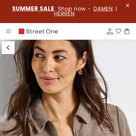
SUMMER SALE
: Shop now -
DAMEN
|
HERREN