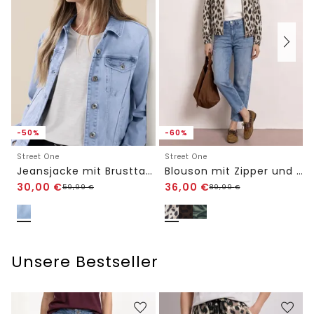
-50%
-60%
Street One
Street One
Jeansjacke mit Brusttaschen und Knöpfen
Blouson mit Zipper und Print
30,00
€
36,00
€
59,99
€
89,99
€
Unsere Bestseller