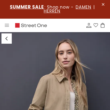
SUMMER SALE
: Shop now -
DAMEN
|
HERREN