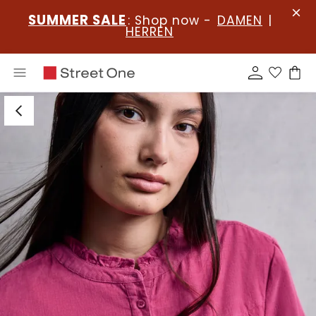
SUMMER SALE
: Shop now -
DAMEN
|
HERREN