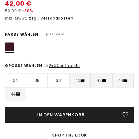
42,00
€
59,99
€
-30%
inkl. MwSt.
zzgl. Versandkosten
FARBE WÄHLEN
|
jazz berry
GRÖSSE WÄHLEN
Größentabelle
|
34
36
38
40
42
44
46
IN DEN WARENKORB
SHOP THE LOOK