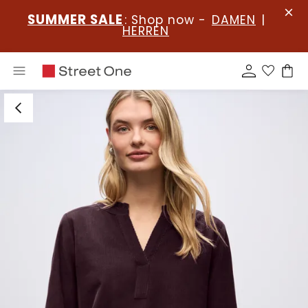
SUMMER SALE
: Shop now -
DAMEN
|
HERREN