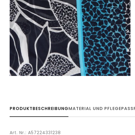
PRODUKTBESCHREIBUNG
MATERIAL UND PFLEGE
PASS
Art. Nr.: A57224331238