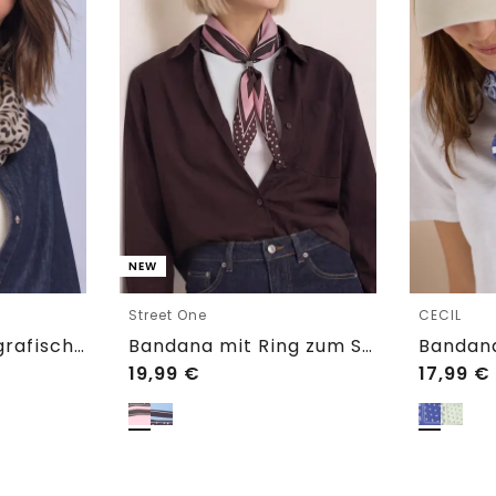
NEW
Street One
CECIL
Loop-Schal mit grafischem Muster
Bandana mit Ring zum Stylen
19,99
€
17,99
€