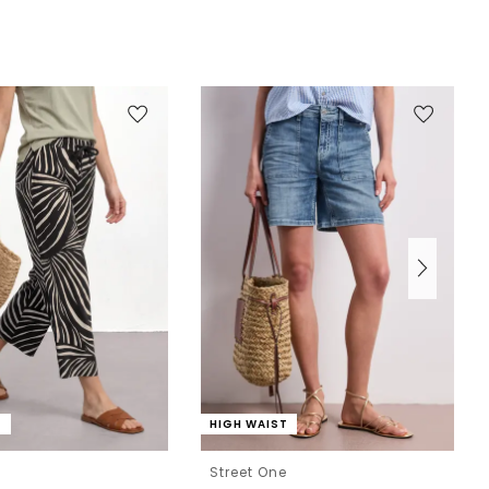
T
HIGH WAIST
e
Street One