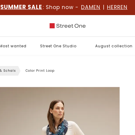
SUMMER SALE
: Shop now -
DAMEN
|
HERREN
Most wanted
Street One Studio
August collection
 & Schals
Color Print Loop