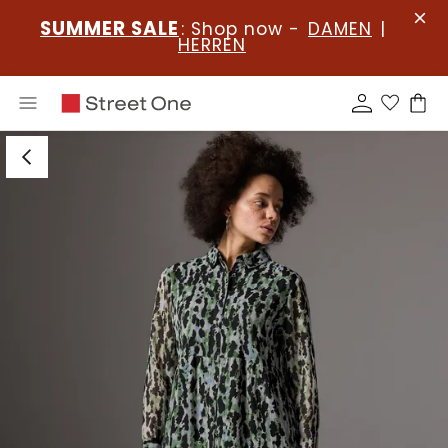
SUMMER SALE
: Shop now -
DAMEN
|
HERREN