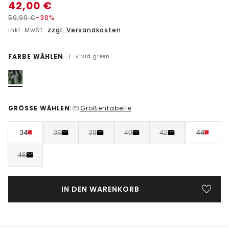
42,00
€
59,99
€
-30%
inkl. MwSt.
zzgl. Versandkosten
FARBE WÄHLEN
|
vivid green
GRÖSSE WÄHLEN
Größentabelle
|
34
36
38
40
42
44
46
IN DEN WARENKORB