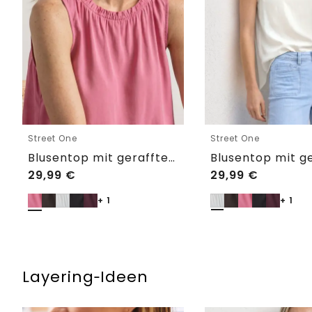
Street One
Street One
Blusentop mit gerafftem Rundhals
29,99
€
29,99
€
+ 1
+ 1
Layering‑Ideen