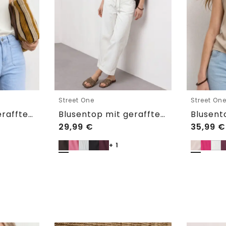
Street One
Street On
Blusentop mit gerafftem Rundhals
Blusentop mit gerafftem Rundhals
29,99
€
35,99
€
+ 1