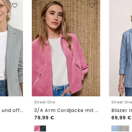
Street One
Street On
Blazer im langen und offenen Schnitt
3/4 Arm Cordjacke mit Hemdkragen
79,99
€
69,99
€