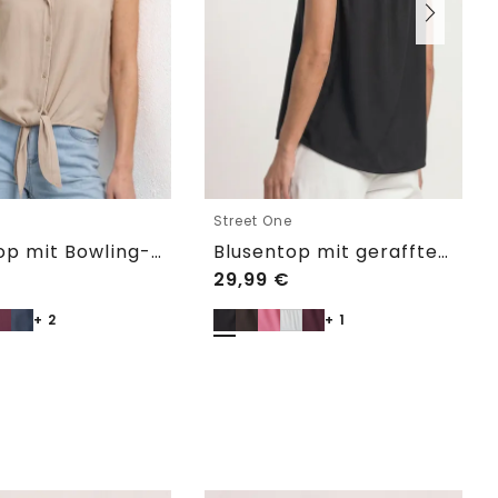
e
Street One
Blusentop mit Bowling-Kragen und Knoten
Blusentop mit gerafftem Rundhals
29,99
€
+ 2
+ 1