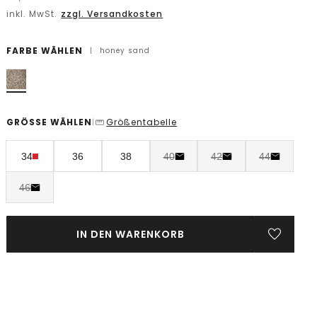
inkl. MwSt.
zzgl. Versandkosten
FARBE WÄHLEN
|
honey sand
GRÖSSE WÄHLEN
Größentabelle
|
34
36
38
40
42
44
46
IN DEN WARENKORB