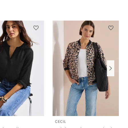
e
CECIL