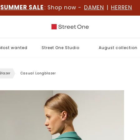
SUMMER SALE
: Shop now -
DAMEN
|
HERREN
Most wanted
Street One Studio
August collection
Blazer
Casual Longblazer