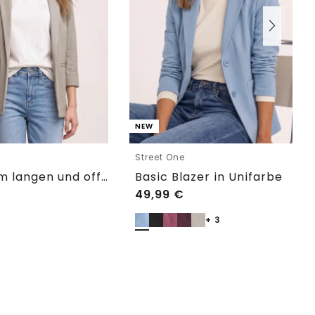
NEW
e
Street One
Blazer im langen und offenen Schnitt
Basic Blazer in Unifarbe
49,99
€
+ 3