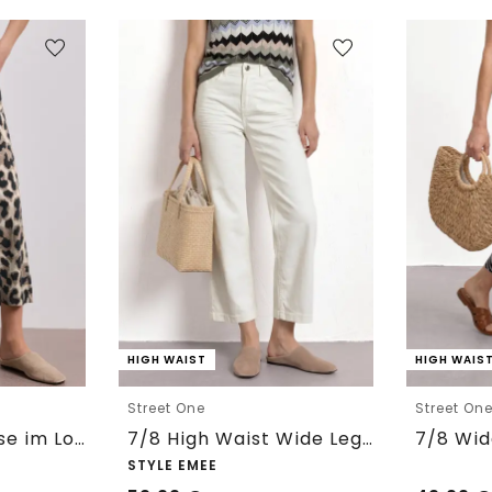
HIGH WAIST
HIGH WAIS
Street One
Street On
7/8 Wide Leg Hose im Loose Fit mit Print
7/8 High Waist Wide Leg Jeans im Loose Fit
STYLE EMEE