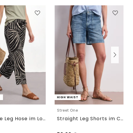
T
HIGH WAIST
e
Street One
7/8 Wide Leg Hose im Loose Fit
Straight Leg Shorts im Casual Fit