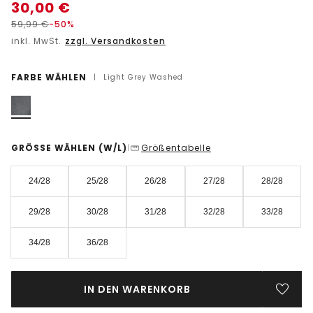
30,00
€
59,99
€
-50%
inkl. MwSt.
zzgl. Versandkosten
FARBE WÄHLEN
|
Light Grey Washed
GRÖSSE WÄHLEN
(W/L)
Größentabelle
|
24/28
25/28
26/28
27/28
28/28
29/28
30/28
31/28
32/28
33/28
34/28
36/28
IN DEN WARENKORB