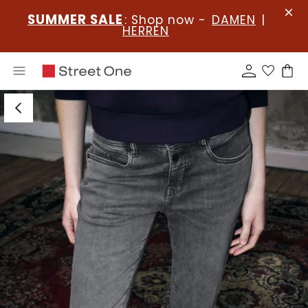
SUMMER SALE
: Shop now -
DAMEN
|
HERREN