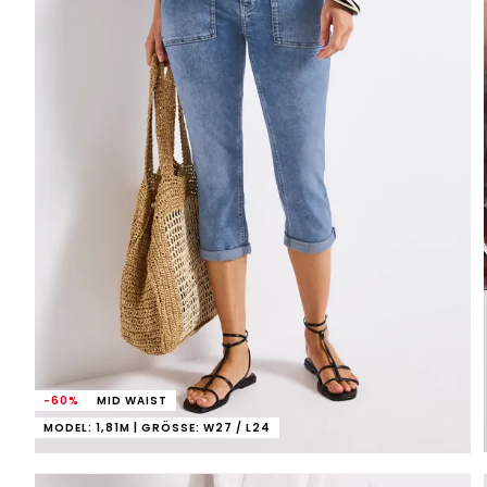
-60%
MID WAIST
MODEL: 1,81M | GRÖSSE: W27 / L24