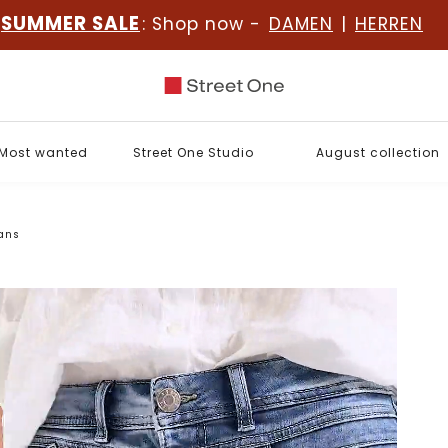
SUMMER SALE
: Shop now -
DAMEN
|
HERREN
Most wanted
Street One Studio
August collection
eans