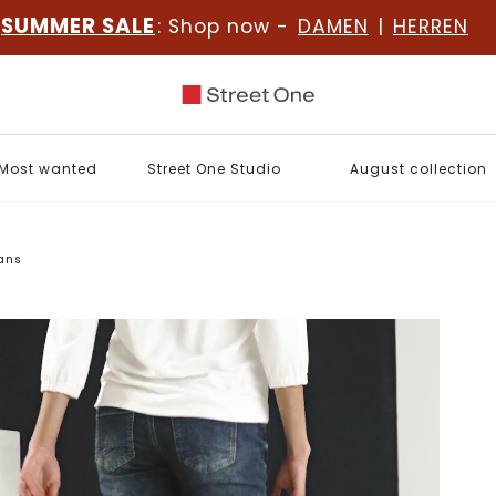
SUMMER SALE
: Shop now -
DAMEN
|
HERREN
Most wanted
Street One Studio
August collection
eans