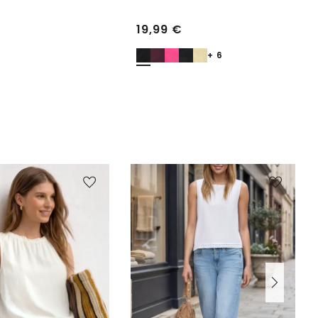
19,99
€
+ 6