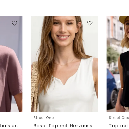
Street One
Street On
T-Shirt mit Rundhals und Embroidery-Detail
Basic Top mit Herzausschnitt