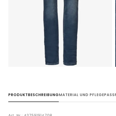
PRODUKTBESCHREIBUNG
MATERIAL UND PFLEGE
PASS
Art. Nr.: A37591914708