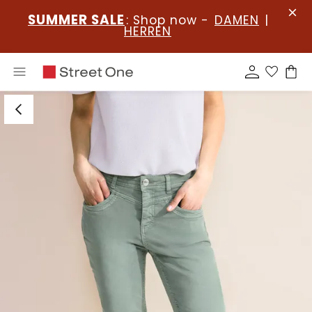
SUMMER SALE
: Shop now -
DAMEN
|
HERREN