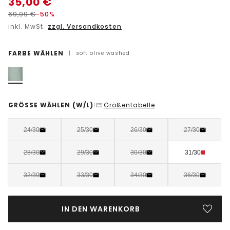
35,00
€
69,99
€
-50%
inkl. MwSt.
zzgl. Versandkosten
FARBE WÄHLEN
|
soft olive washed
GRÖSSE WÄHLEN
(W/L)
Größentabelle
|
24/30
25/30
26/30
27/30
28/30
29/30
30/30
31/30
32/30
33/30
34/30
36/30
IN DEN WARENKORB