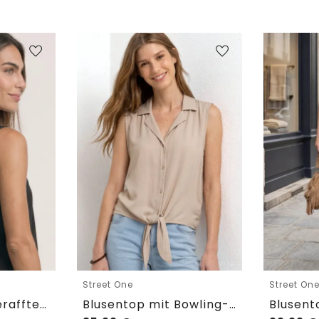
Street One
Street On
Blusentop mit gerafftem Rundhals
Blusentop mit Bowling-Kragen und Knoten