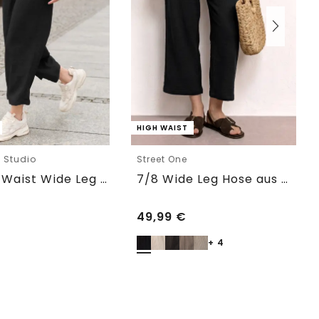
HIGH WAIST
e Studio
Street One
7/8 Mid Waist Wide Leg Hose im Leinen-Look
7/8 Wide Leg Hose aus Musselin im Loose Fit
49,99
€
+ 4