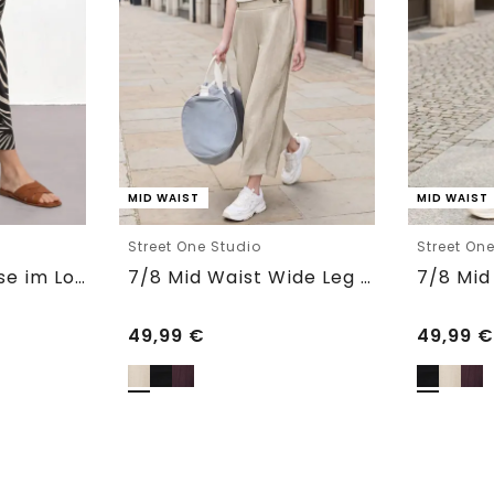
MID WAIST
MID WAIST
Street One Studio
Street On
7/8 Wide Leg Hose im Loose Fit
7/8 Mid Waist Wide Leg Hose im Leinen-Look
49,99
€
49,99
€