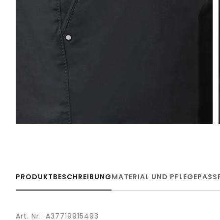
PRODUKTBESCHREIBUNG
MATERIAL UND PFLEGE
PASS
Art. Nr.: A37719915493