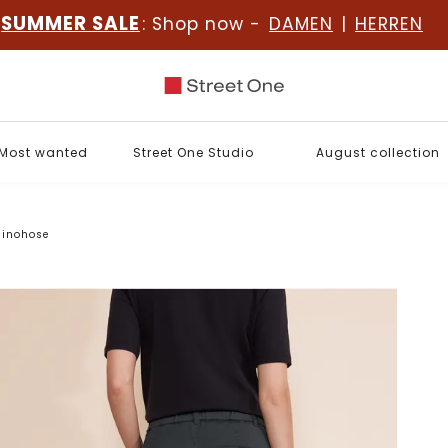
SUMMER SALE
: Shop now -
DAMEN
|
HERREN
Most wanted
Street One Studio
August collection
hinohose