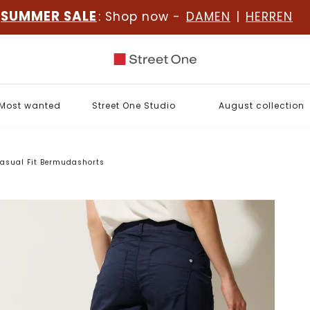
SUMMER SALE
: Shop now -
DAMEN
|
HERREN
Most wanted
Street One Studio
August collection
asual Fit Bermudashorts