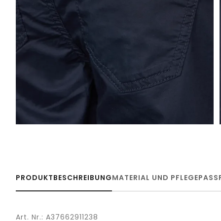
PRODUKTBESCHREIBUNG
MATERIAL UND PFLEGE
PASS
Art. Nr.: A37662911238