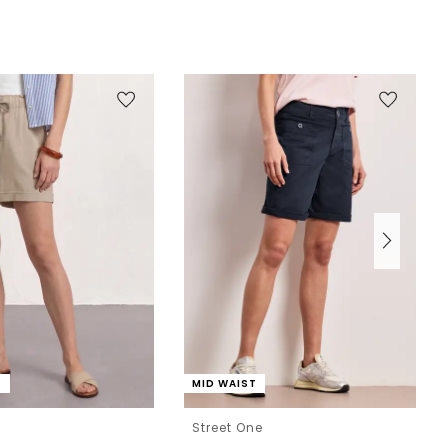
T
MID WAIST
e
Street One