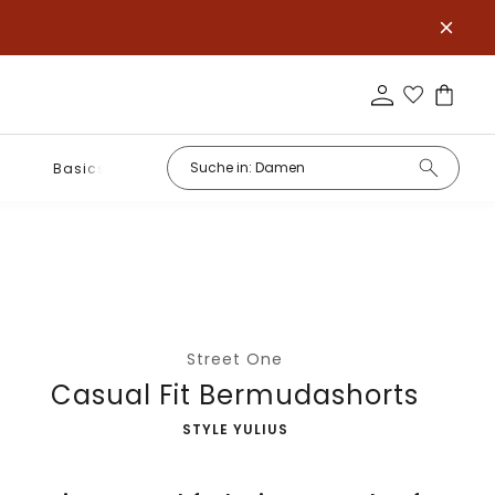
Basics
Street One
Casual Fit Bermudashorts
-
STYLE YULIUS